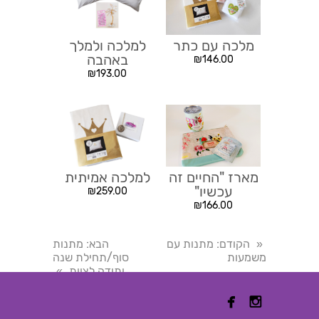
מלכה עם כתר
למלכה ולמלך
באהבה
₪
146.00
₪
193.00
מארז "החיים זה
למלכה אמיתית
עכשיו"
₪
259.00
₪
166.00
הקודם
: מתנות עם
הבא
: מתנות
«
משמעות
סוף/תחילת שנה
ותודה לצוות
»

