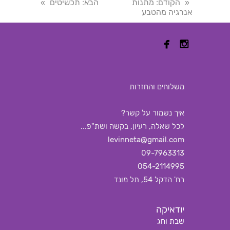
הקודם
: מתנות
הבא
: תכשיטים
»
«
אנרגיה מהטבע


משלוחים והחזרות
איך נשמור על קשר?
לכל שאלה, רעיון, בקשה ושת"פ...
levinneta@gmail.com
09-7963313
054-2114995
רח' הדקל 54, תל מונד
יודאיקה
שבת וחג