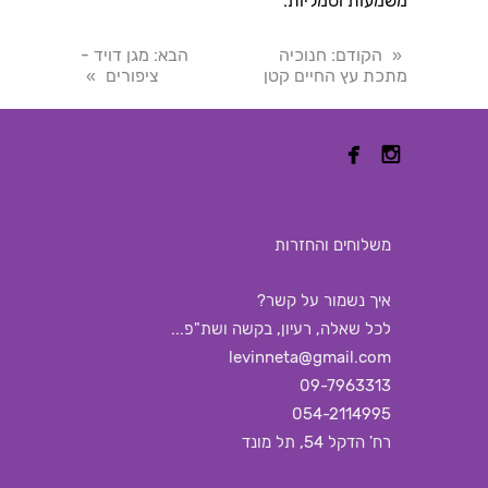
משמעות וסמליות.
הקודם
: חנוכיה
הבא
: מגן דויד -
«
מתכת עץ החיים קטן
ציפורים
»


משלוחים והחזרות
איך נשמור על קשר?
לכל שאלה, רעיון, בקשה ושת"פ...
levinneta@gmail.com
09-7963313
054-2114995
רח' הדקל 54, תל מונד